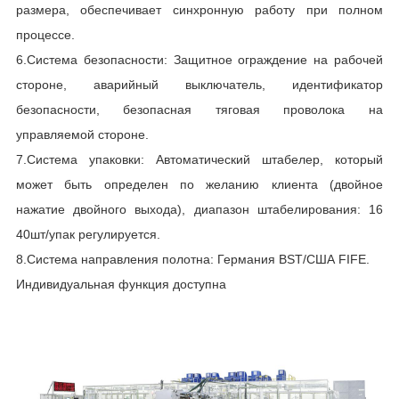
размера, обеспечивает синхронную работу при полном
п
процессе.
1
6.Система безопасности: Защитное ограждение на рабочей
п
стороне, аварийный выключатель, идентификатор
о
безопасности, безопасная тяговая проволока на
управляемой стороне.
т
7.Система упаковки: Автоматический штабелер, который
п
может быть определен по желанию клиента (двойное
нажатие двойного выхода), диапазон штабелирования: 16
о
40шт/упак регулируется.
в
8.Система направления полотна: Германия BST/США FIFE.
Индивидуальная функция доступна
в
п
п