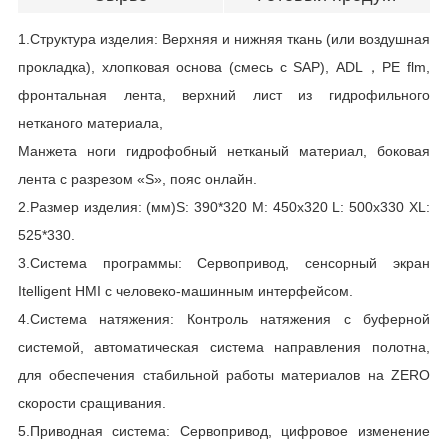
1.Структура изделия: Верхняя и нижняя ткань (или воздушная
прокладка), хлопковая основа (смесь с SAP), ADL，PE flm,
М
фронтальная лента, верхний лист из гидрофильного
нетканого материала,
С
Манжета ноги гидрофобный нетканый материал, боковая
С
лента с разрезом «S», пояс онлайн.
К
2.Размер изделия: (мм)S: 390*320 M: 450x320 L: 500x330 XL:
Э
525*330.
И
3.Система программы: Сервопривод, сенсорный экран
Itelligent HMI с человеко-машинным интерфейсом.
Д
4.Система натяжения: Контроль натяжения с буферной
системой, автоматическая система направления полотна,
для обеспечения стабильной работы материалов на ZERO
скорости сращивания.
5.Приводная система: Сервопривод, цифровое изменение